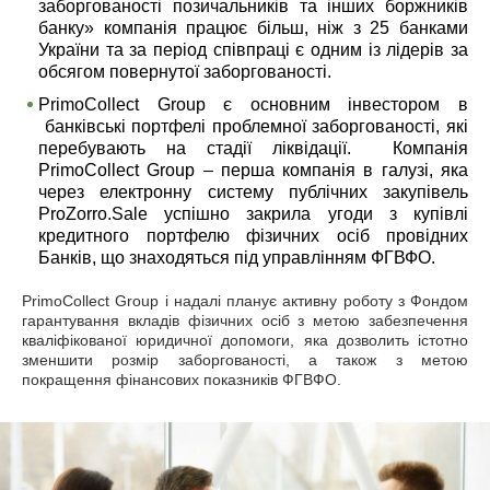
заборгованості позичальників та інших боржників
банку» компанія працює більш, ніж з 25 банками
України та за період співпраці є одним із лідерів за
обсягом повернутої заборгованості.
PrimoCollect Group є основним інвестором в
банківські портфелі проблемної заборгованості, які
перебувають на стадії ліквідації. Компанія
PrimoCollect Group – перша компанія в галузі, яка
через електронну систему публічних закупівель
ProZorro.Sale успішно закрила угоди з купівлі
кредитного портфелю фізичних
осіб провідних
Банків, що знаходяться під управлінням ФГВФО.
PrimoCollect Group і надалі планує активну роботу з Фондом
гарантування вкладів фізичних осіб з метою забезпечення
кваліфікованої юридичної допомоги, яка дозволить істотно
зменшити розмір заборгованості, а також з метою
покращення фінансових показників
ФГВФО.