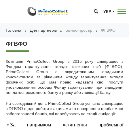
УКР
Головна
Для партнерів
Бізнес-простір
ФГВФО
ФГВФО
Компанія PrimoCollect Group з 2015 року співпрацює з
Фондом гарантування вкладів фізичних осіб (ФГВФО).
PrimoCollect Group є акредитованим юридичним
консультантом за рішенням Фонду гарантування вкладів
фізичних осіб, що має право надавати свої послуги
уповноваженим особам Фонду гарантування при виведенні
неплатоспроможного банку з ринку або ліквідації банку.
На сьогоднішній день PrimoCollect Group успішно співпрацює
з ФГВФО щодо роботи з активами та повернення проблемної
заборгованості банків, які перебувають на стадії ліквідації:
За напрямком «стягнення проблемної