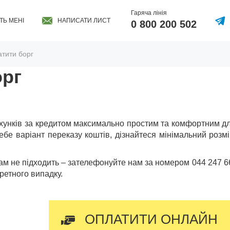
Гаряча лінія
ТЬ МЕНІ
НАПИСАТИ ЛИСТ
0 800 200 502
атити борг
орг
унків за кредитом максимально простим та комфортним для
себе варіант переказу коштів, дізнайтеся мінімальний розм
ам не підходить – зателефонуйте нам за номером 044 247 66
ретного випадку.
ОПЛАТИТИ ОНЛАЙН