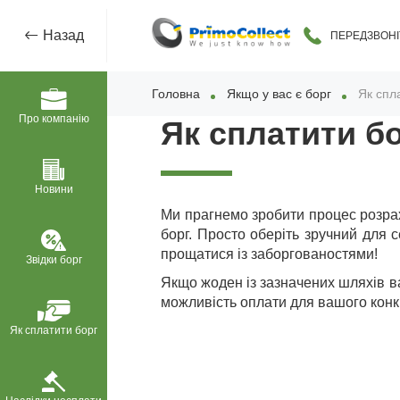
Назад
ПЕРЕДЗВОНІ
Головна
Якщо у вас є борг
Як спл
Про компанію
Як сплатити б
Новини
Ми прагнемо зробити процес розрах
борг. Просто оберіть зручний для 
прощатися із заборгованостями!
Звідки борг
Якщо жоден із зазначених шляхів в
можливість оплати для вашого конк
Як сплатити борг