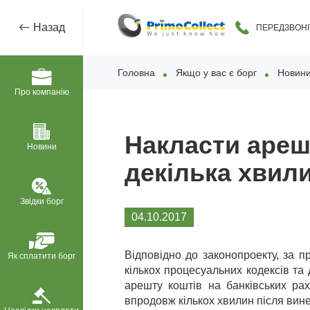
Назад
ПЕРЕДЗВОНІ
Головна
Якщо у вас є борг
Новин
Про компанію
Накласти ареш
Новини
декілька хвил
Звідки борг
04.10.2017
Відповідно до законопроекту, за п
Як сплатити борг
кількох процесуальних кодексів та
арешту коштів на банківських рах
впродовж кількох хвилин після вин