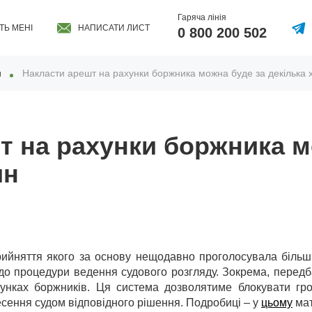
Гаряча лінія
ТЬ МЕНІ
НАПИСАТИ ЛИСТ
0 800 200 502
и
Накласти арешт на рахунки боржника можна буде за декілька 
т на рахунки боржника м
ин
рийняття якого за основу нещодавно проголосувала більші
 до процедури ведення судового розгляду. Зокрема, перед
унках боржників. Ця система дозволятиме блокувати гро
есення судом відповідного рішення. Подробиці – у
цьому
мат