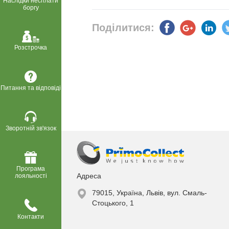
Наслідки несплати
боргу
Поділитися:
Розстрочка
Питання та відповіді
Зворотній зв'язок
Програма
Адреса
лояльності
79015, Україна, Львів, вул. Смаль-
Стоцького, 1
Контакти