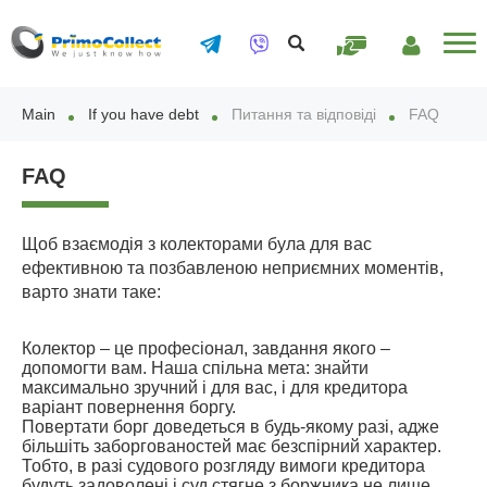
PAY
ОСОБИСТИЙ
ONLINE
КАБІНЕТ
Main
If you have debt
Питання та відповіді
FAQ
FAQ
Щоб взаємодія з колекторами була для вас
ефективною та позбавленою неприємних моментів,
варто знати таке:
Колектор – це професіонал, завдання якого –
допомогти вам. Наша спільна мета: знайти
максимально зручний і для вас, і для кредитора
варіант повернення боргу.
Повертати борг доведеться в будь-якому разі, адже
більшіть заборгованостей має безспірний характер.
Тобто, в разі судового розгляду вимоги кредитора
будуть задоволені і суд стягне з боржника не лише