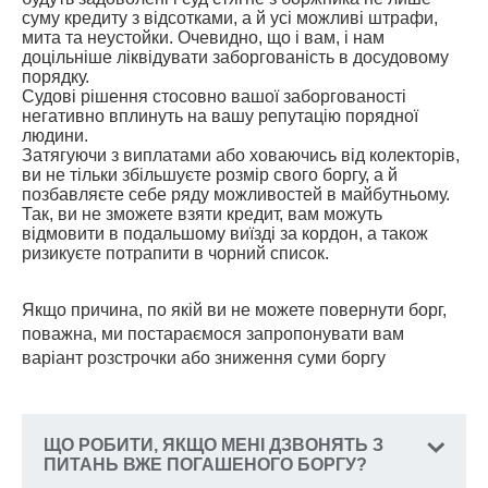
суму кредиту з відсотками, а й усі можливі штрафи,
мита та неустойки. Очевидно, що і вам, і нам
доцільніше ліквідувати заборгованість в досудовому
порядку.
Судові рішення стосовно вашої заборгованості
негативно вплинуть на вашу репутацію порядної
людини.
Затягуючи з виплатами або ховаючись від колекторів,
ви не тільки збільшуєте розмір свого боргу, а й
позбавляєте себе ряду можливостей в майбутньому.
Так, ви не зможете взяти кредит, вам можуть
відмовити в подальшому виїзді за кордон, а також
ризикуєте потрапити в чорний список.
Якщо причина, по якій ви не можете повернути борг,
поважна, ми постараємося запропонувати вам
варіант розстрочки або зниження суми боргу
ЩО РОБИТИ, ЯКЩО МЕНІ ДЗВОНЯТЬ З
ПИТАНЬ ВЖЕ ПОГАШЕНОГО БОРГУ?
У разі, якщо вам надходять вимоги за договором,